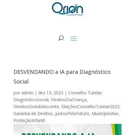
DESVENDANDO a IA para Diagnóstico
Social
por
admin
|
dez 13, 2023
|
Conselho Tutelar
,
DiagnósticoSocial
,
DireitosDaCriança
,
DireitosDoAdolescente
,
EleiçõesConselhoTutelar2023
,
Garantia de Direitos
,
JuntosPeloFuturo
,
MunicípioVivo
,
ProteçãoInfantil