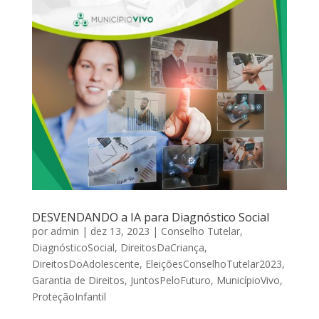
DESVENDANDO a IA para Diagnóstico Social
por
admin
|
dez 13, 2023
|
Conselho Tutelar
,
DiagnósticoSocial
,
DireitosDaCriança
,
DireitosDoAdolescente
,
EleiçõesConselhoTutelar2023
,
Garantia de Direitos
,
JuntosPeloFuturo
,
MunicípioVivo
,
ProteçãoInfantil