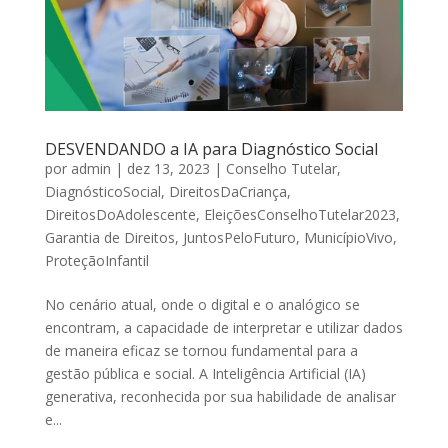
DESVENDANDO a IA para Diagnóstico Social
por
admin
|
dez 13, 2023
|
Conselho Tutelar
,
DiagnósticoSocial
,
DireitosDaCriança
,
DireitosDoAdolescente
,
EleiçõesConselhoTutelar2023
,
Garantia de Direitos
,
JuntosPeloFuturo
,
MunicípioVivo
,
ProteçãoInfantil
No cenário atual, onde o digital e o analógico se
encontram, a capacidade de interpretar e utilizar dados
de maneira eficaz se tornou fundamental para a
gestão pública e social. A Inteligência Artificial (IA)
generativa, reconhecida por sua habilidade de analisar
e...