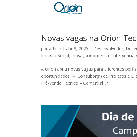
Novas vagas na Orion Tec
por
admin
|
abr 8, 2025
|
Desenvolvedor
,
Desen
InclusaoSocial
,
InovaçãoComercial
,
Inteligência A
A Orion abriu novas vagas para diferentes perfis
oportunidades. 🔹 Consultor(a) de Projetos e D
Pré-Venda Técnico – Comercial 📍...