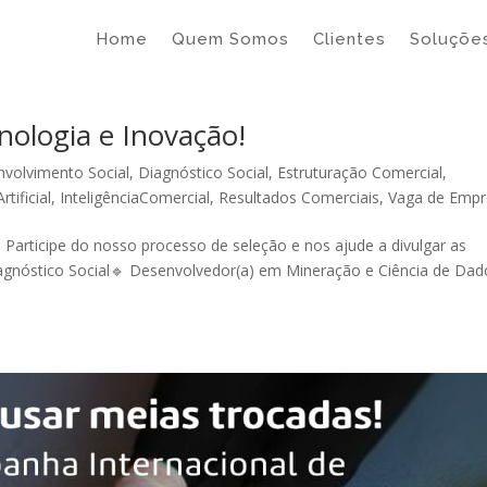
Home
Quem Somos
Clientes
Soluçõe
nologia e Inovação!
volvimento Social
,
Diagnóstico Social
,
Estruturação Comercial
,
rtificial
,
InteligênciaComercial
,
Resultados Comerciais
,
Vaga de Emp
. Participe do nosso processo de seleção e nos ajude a divulgar as
iagnóstico Social🔹 Desenvolvedor(a) em Mineração e Ciência de Da