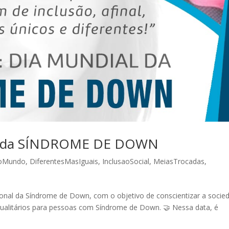
al da SÍNDROME DE DOWN
oMundo
,
DiferentesMasIguais
,
InclusaoSocial
,
MeiasTrocadas
,
ional da Síndrome de Down, com o objetivo de conscientizar a socie
 igualitários para pessoas com Síndrome de Down. 🤝 Nessa data, é